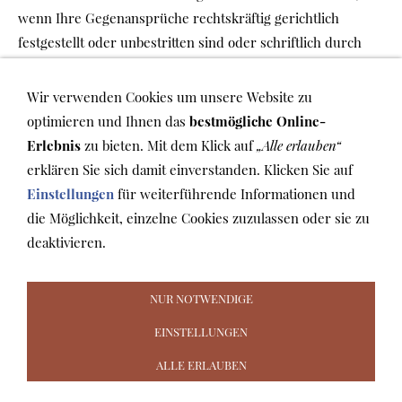
wenn Ihre Gegenansprüche rechtskräftig gerichtlich
festgestellt oder unbestritten sind oder schriftlich durch
uns anerkannt wurden.
Wir verwenden Cookies um unsere Website zu
8.3 Sie können ein Zurückbehaltungsrecht nur ausüben,
optimieren und Ihnen das
bestmögliche Online-
soweit die Ansprüche aus dem gleichen Vertragsverhältnis
Erlebnis
zu bieten. Mit dem Klick auf
„Alle erlauben“
resultieren.
erklären Sie sich damit einverstanden. Klicken Sie auf
Einstellungen
für weiterführende Informationen und
9. EIGENTUMSVORBEHALT
die Möglichkeit, einzelne Cookies zuzulassen oder sie zu
Bis zur vollständigen Zahlung bleibt die Ware unser
deaktivieren.
Eigentum.
NUR NOTWENDIGE
EINSTELLUNGEN
ALLE ERLAUBEN
AGB
WIDERRUFSRECHT
VERSAND & ZAHLUNG
COOKIES
DATENSCHUTZ
IMPRESSUM