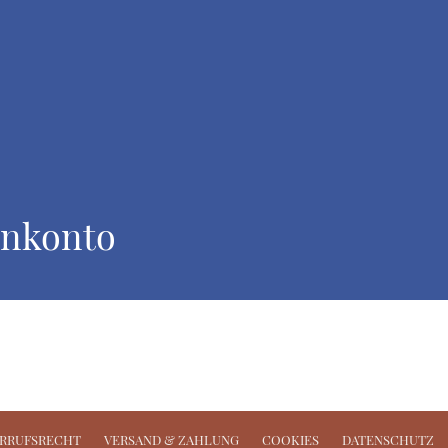
nkonto
RRUFSRECHT
VERSAND & ZAHLUNG
COOKIES
DATENSCHUTZ